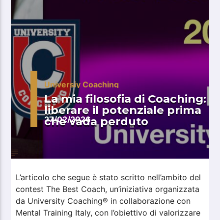
Universiy Coaching
La mia filosofia di Coaching:
liberare il potenziale prima
che vada perduto
27/02/2026
L’articolo che segue è stato scritto nell’ambito del
contest The Best Coach, un’iniziativa organizzata
da University Coaching® in collaborazione con
Mental Training Italy, con l’obiettivo di valorizzare