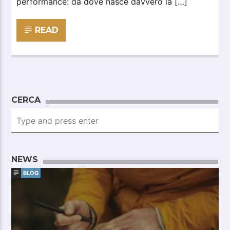
performance: da dove nasce davvero la […]
READ
CERCA
NEWS
BLOG