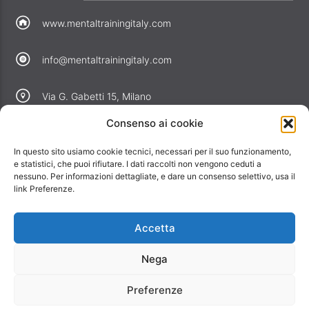
www.mentaltrainingitaly.com
info@mentaltrainingitaly.com
Via G. Gabetti 15, Milano
Consenso ai cookie
COLLEGAMENTI
In questo sito usiamo cookie tecnici, necessari per il suo funzionamento,
Perché noi
e statistici, che puoi rifiutare. I dati raccolti non vengono ceduti a
nessuno. Per informazioni dettagliate, e dare un consenso selettivo, usa il
Offerte
link Preferenze.
Informativa privacy
Informativa cookie
Accetta
Contatti
Nega
Preferenze