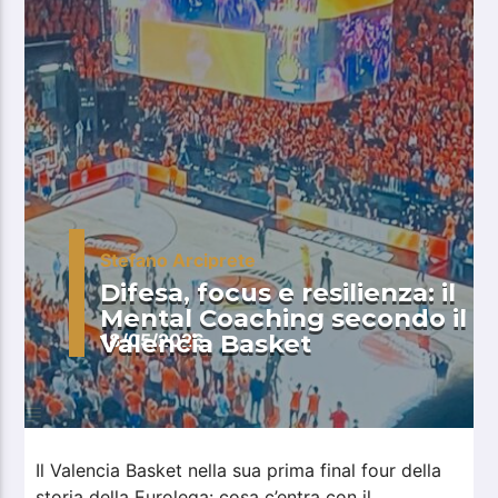
Stefano Arciprete
Difesa, focus e resilienza: il
Mental Coaching secondo il
Valencia Basket
18/05/2026
Il Valencia Basket nella sua prima final four della
storia della Eurolega: cosa c’entra con il