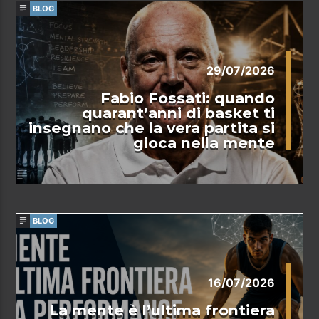
BLOG
29/07/2026
Fabio Fossati: quando
quarant’anni di basket ti
insegnano che la vera partita si
gioca nella mente
BLOG
16/07/2026
La mente è l’ultima frontiera