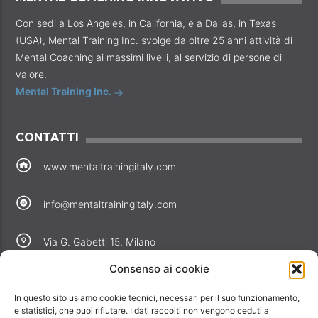
Con sedi a Los Angeles, in California, e a Dallas, in Texas
(USA), Mental Training Inc. svolge da oltre 25 anni attività di
Mental Coaching ai massimi livelli, al servizio di persone di
valore.
Mental Training Inc.
CONTATTI
www.mentaltrainingitaly.com
info@mentaltrainingitaly.com
Via G. Gabetti 15, Milano
Consenso ai cookie
COLLEGAMENTI
In questo sito usiamo cookie tecnici, necessari per il suo funzionamento,
Perché noi
e statistici, che puoi rifiutare. I dati raccolti non vengono ceduti a