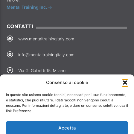
Mental Training Inc.
CONTATTI
www.mentaltrainingitaly.com
info@mentaltrainingitaly.com
Via G. Gabetti 15, Milano
Consenso ai cookie
COLLEGAMENTI
In questo sito usiamo cookie tecnici, necessari per il suo funzionamento,
Perché noi
e statistici, che puoi rifiutare. I dati raccolti non vengono ceduti a
Offerte
nessuno. Per informazioni dettagliate, e dare un consenso selettivo, usa il
link Preferenze.
Informativa privacy
Informativa cookie
Accetta
Contatti