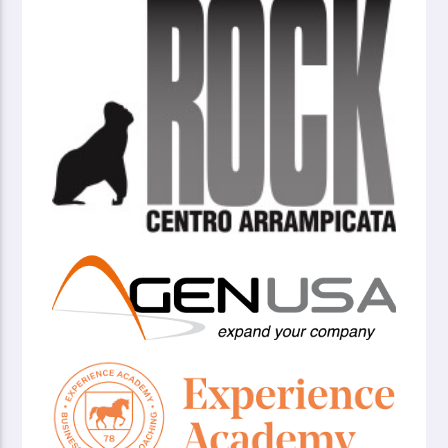
Logo Don Bosco Village School
GenUSA