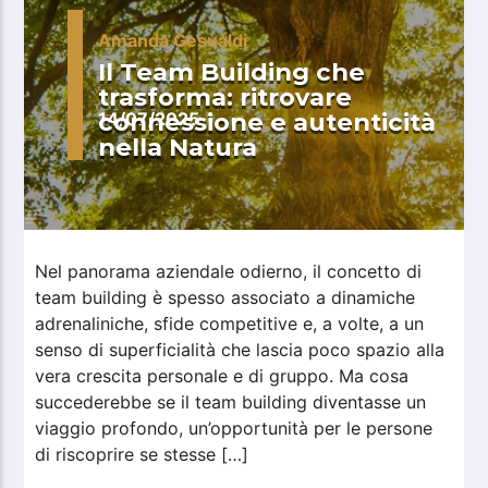
Amanda Gesualdi
Il Team Building che
trasforma: ritrovare
connessione e autenticità
14/07/2025
nella Natura
Nel panorama aziendale odierno, il concetto di
team building è spesso associato a dinamiche
adrenaliniche, sfide competitive e, a volte, a un
senso di superficialità che lascia poco spazio alla
vera crescita personale e di gruppo. Ma cosa
succederebbe se il team building diventasse un
viaggio profondo, un’opportunità per le persone
di riscoprire se stesse […]