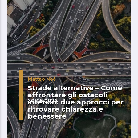
Matteo Noè
Strade alternative – Come
affrontare gli ostacoli
interiori: due approcci per
30/05/2025
ritrovare chiarezza e
benessere