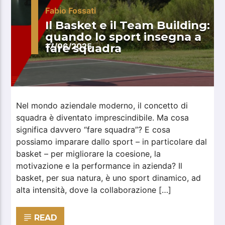
Fabio Fossati
Il Basket e il Team Building:
quando lo sport insegna a
fare squadra
17/06/2025
Nel mondo aziendale moderno, il concetto di
squadra è diventato imprescindibile. Ma cosa
significa davvero “fare squadra”? E cosa
possiamo imparare dallo sport – in particolare dal
basket – per migliorare la coesione, la
motivazione e la performance in azienda? Il
basket, per sua natura, è uno sport dinamico, ad
alta intensità, dove la collaborazione […]
READ