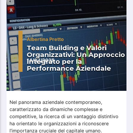
Albertina Pretto
Team Building e Valori
Organizzativi: Un Approccio
Integrato per la
14/07/2025
Performance Aziendale
Nel panorama aziendale contemporaneo,
caratterizzato da dinamiche complesse e
competitive, la ricerca di un vantaggio distintivo
ha orientato le organizzazioni a riconoscere
l’importanza cruciale del capitale umano.