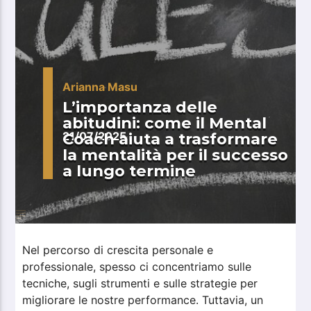
Arianna Masu
L’importanza delle
abitudini: come il Mental
Coach aiuta a trasformare
21/07/2025
la mentalità per il successo
a lungo termine
Nel percorso di crescita personale e
professionale, spesso ci concentriamo sulle
tecniche, sugli strumenti e sulle strategie per
migliorare le nostre performance. Tuttavia, un