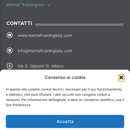
Mental Training Inc.
CONTATTI
www.mentaltrainingitaly.com
info@mentaltrainingitaly.com
Via G. Gabetti 15, Milano
Consenso ai cookie
COLLEGAMENTI
In questo sito usiamo cookie tecnici, necessari per il suo funzionamento,
Perché noi
e statistici, che puoi rifiutare. I dati raccolti non vengono ceduti a
nessuno. Per informazioni dettagliate, e dare un consenso selettivo, usa il
Offerte
link Preferenze.
Informativa privacy
Informativa cookie
Accetta
Contatti