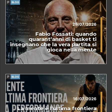
BLOG
29/07/2026
Fabio Fossati: quando
quarant’anni di basket ti
insegnano che la vera partita si
gioca nella mente
BLOG
16/07/2026
La mente è l’ultima frontiera