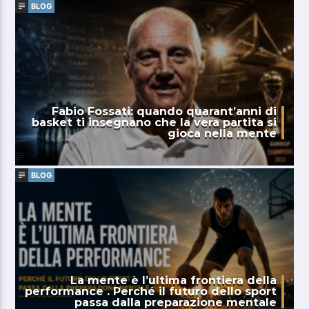
BLOG
Fabio Fossati: quando quarant’anni di
basket ti insegnano che la vera partita si
gioca nella mente
BLOG
La mente è l’ultima frontiera della
performance . Perché il futuro dello sport
passa dalla preparazione mentale