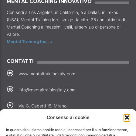
MENTAL COACHING INNOVATIVO
Con sedi a Los Angeles, in California, e a Dallas, in Texas
(USA), Mental Training Inc. svolge da oltre 25 anni attività di
Mental Coaching ai massimi livelli, al servizio di persone di
valore.
Mental Training Inc.
CONTATTI
www.mentaltrainingitaly.com
info@mentaltrainingitaly.com
Via G. Gabetti 15, Milano
Consenso ai cookie
COLLEGAMENTI
In questo sito usiamo cookie tecnici, necessari per il suo funzionamento,
Perché noi
e statistici, che puoi rifiutare. I dati raccolti non vengono ceduti a