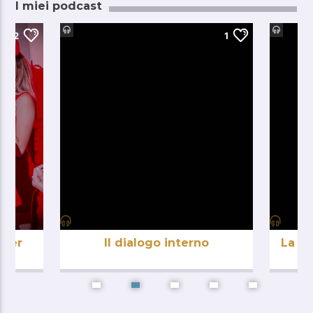
I miei podcast
2
1
iner
Il dialogo interno
La co