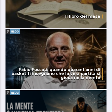
Il libro del mese
BLOG
Fabio Fossati: quando quarant’anni di
basket ti insegnano che la vera partita si
gioca nella mente
BLOG