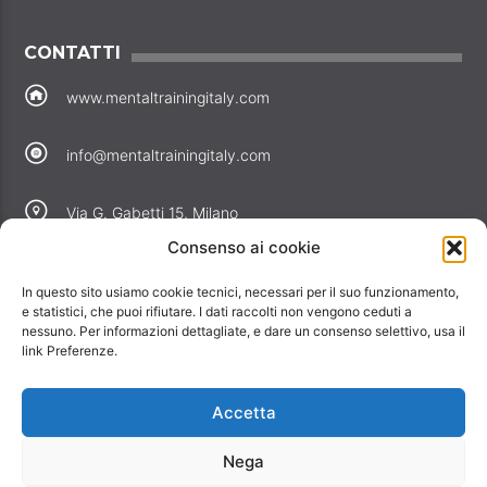
CONTATTI
www.mentaltrainingitaly.com
info@mentaltrainingitaly.com
Via G. Gabetti 15, Milano
Consenso ai cookie
COLLEGAMENTI
In questo sito usiamo cookie tecnici, necessari per il suo funzionamento,
Perché noi
e statistici, che puoi rifiutare. I dati raccolti non vengono ceduti a
nessuno. Per informazioni dettagliate, e dare un consenso selettivo, usa il
Offerte
link Preferenze.
Informativa privacy
Informativa cookie
Accetta
Contatti
Nega