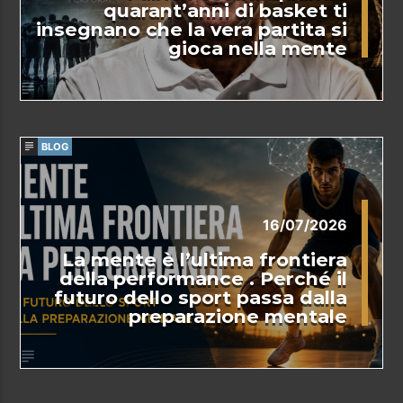
quarant’anni di basket ti
insegnano che la vera partita si
gioca nella mente
BLOG
16/07/2026
La mente è l’ultima frontiera
della performance . Perché il
futuro dello sport passa dalla
preparazione mentale