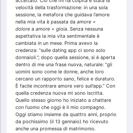
accettato. Ciò che mi ha colpita è stata la
velocità della trasformazione: in una sola
sessione, la metafora che guidava l’amore
nella mia vita è passata da
amore =
dolore
a
amore = gioia
. Senza nessuna
aspettativa la mia vita sentimentale è
cambiata in un mese. Prima avevo la
credenza: “sulle dating app ci sono solo
donnaioli.”; dopo quella sessione, si è aperta
dentro di me una frase nuova, naturale: “gli
uomini sono come le donne, anche loro
cercano un rapporto sano, felice e duraturo.
È facile incontrare amore vero sull’app.” Con
quella credenza nuova mi sono iscritta.
Quello stesso giorno ho iniziato a chattare
con l’uomo che oggi è il mio compagno.
Oggi stiamo insieme da quattro anni, proprio
da pochissimo (il 13 gennaio) ho ricevuto
anche una promessa di matrimonio.