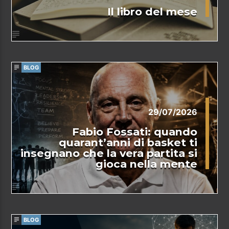
Il libro del mese
BLOG
29/07/2026
Fabio Fossati: quando
quarant’anni di basket ti
insegnano che la vera partita si
gioca nella mente
BLOG