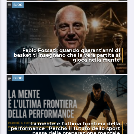
BLOG
Fabio Fossati: quando quarant’anni di
basket ti insegnano che la vera partita si
gioca nella mente
BLOG
La mente è l’ultima frontiera della
performance . Perché il futuro dello sport
passa dalla preparazione mentale