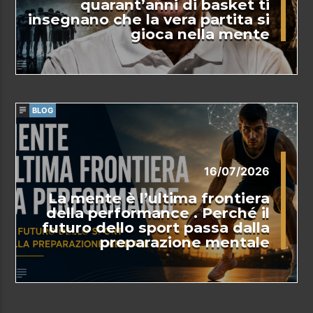
quarant’anni di basket ti
insegnano che la vera partita si
gioca nella mente
BLOG
16/07/2026
La mente è l’ultima frontiera
della performance . Perché il
futuro dello sport passa dalla
preparazione mentale