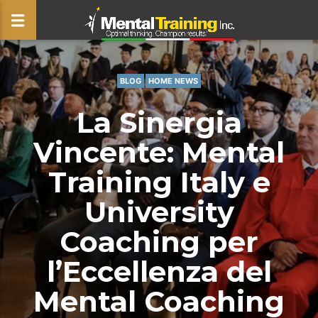
BLOG
HOME NEWS
CLOSE
La Sinergia
Vincente: Mental
Training Italy e
University
Coaching per
l’Eccellenza del
Mental Coaching