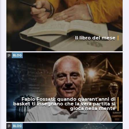
Il libro del mese
BLOG
Fabio Fossati: quando quarant’anni di
basket ti insegnano che la vera partita si
gioca nella mente
BLOG