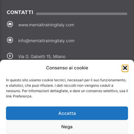
CONTATTI
www.mentaltrainingitaly.com
info@mentaltrainingitaly.com
Via G. Gabetti 15, Milano
Consenso ai cookie
COLLEGAMENTI
In questo sito usiamo cookie tecnici, necessari per il suo funzionamento,
Perché noi
e statistici, che puoi rifiutare. I dati raccolti non vengono ceduti a
nessuno. Per informazioni dettagliate, e dare un consenso selettivo, usa il
Offerte
link Preferenze.
Informativa privacy
Informativa cookie
Accetta
Contatti
Nega