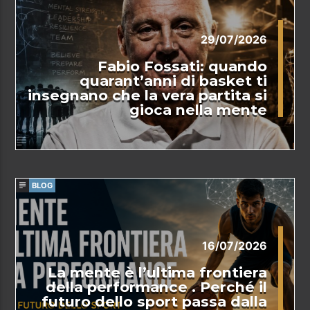
29/07/2026
Fabio Fossati: quando
quarant’anni di basket ti
insegnano che la vera partita si
gioca nella mente
BLOG
16/07/2026
La mente è l’ultima frontiera
della performance . Perché il
futuro dello sport passa dalla