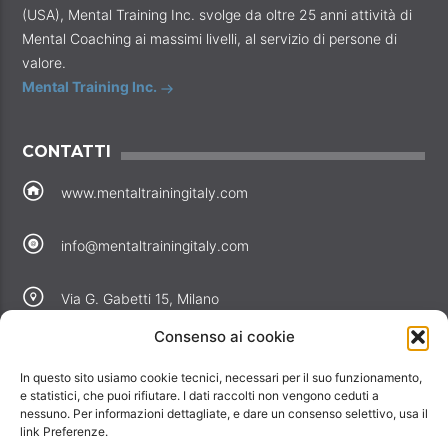
(USA), Mental Training Inc. svolge da oltre 25 anni attività di
Mental Coaching ai massimi livelli, al servizio di persone di
valore.
Mental Training Inc.
CONTATTI
www.mentaltrainingitaly.com
info@mentaltrainingitaly.com
Via G. Gabetti 15, Milano
Consenso ai cookie
COLLEGAMENTI
In questo sito usiamo cookie tecnici, necessari per il suo funzionamento,
Perché noi
e statistici, che puoi rifiutare. I dati raccolti non vengono ceduti a
nessuno. Per informazioni dettagliate, e dare un consenso selettivo, usa il
Offerte
link Preferenze.
Informativa privacy