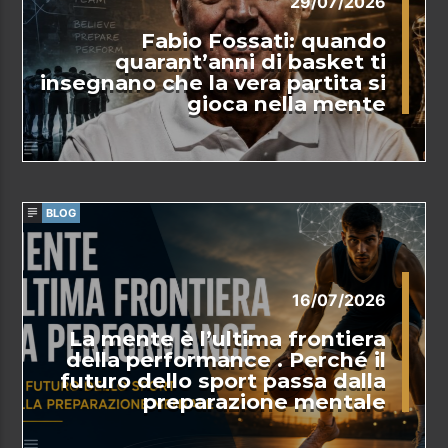
29/07/2026
Fabio Fossati: quando
quarant’anni di basket ti
insegnano che la vera partita si
gioca nella mente
BLOG
16/07/2026
La mente è l’ultima frontiera
della performance . Perché il
futuro dello sport passa dalla
preparazione mentale