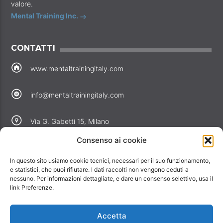
valore.
Mental Training Inc.
CONTATTI
www.mentaltrainingitaly.com
info@mentaltrainingitaly.com
Via G. Gabetti 15, Milano
Consenso ai cookie
COLLEGAMENTI
In questo sito usiamo cookie tecnici, necessari per il suo funzionamento,
Perché noi
e statistici, che puoi rifiutare. I dati raccolti non vengono ceduti a
nessuno. Per informazioni dettagliate, e dare un consenso selettivo, usa il
Offerte
link Preferenze.
Informativa privacy
Informativa cookie
Accetta
Contatti