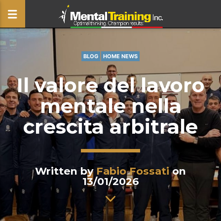
BLOG
HOME NEWS
CLOSE
Il valore del lavoro
mentale nella
crescita arbitrale
Written by
Fabio Fossati
on
13/01/2026