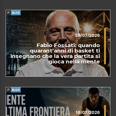
BLOG
29/07/2026
Fabio Fossati: quando
quarant’anni di basket ti
insegnano che la vera partita si
gioca nella mente
BLOG
16/07/2026