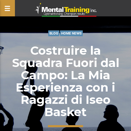
BLOG
HOME NEWS
CLOSE
Costruire la
Squadra Fuori dal
Campo: La Mia
Esperienza con i
Ragazzi di Iseo
Basket