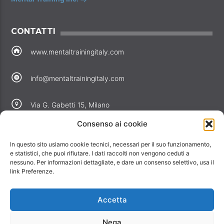
CONTATTI
www.mentaltrainingitaly.com
info@mentaltrainingitaly.com
Via G. Gabetti 15, Milano
Consenso ai cookie
COLLEGAMENTI
In questo sito usiamo cookie tecnici, necessari per il suo funzionamento,
Perché noi
e statistici, che puoi rifiutare. I dati raccolti non vengono ceduti a
nessuno. Per informazioni dettagliate, e dare un consenso selettivo, usa il
Offerte
link Preferenze.
Informativa privacy
Informativa cookie
Accetta
Contatti
Nega