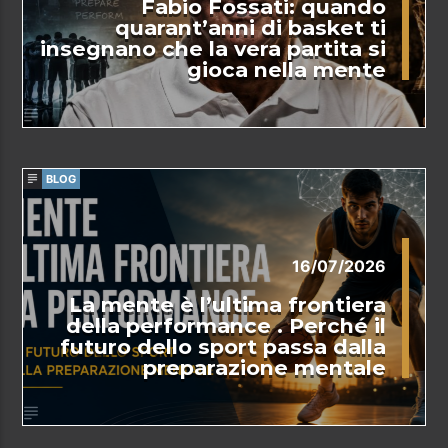
Fabio Fossati: quando
quarant’anni di basket ti
insegnano che la vera partita si
gioca nella mente
BLOG
16/07/2026
La mente è l’ultima frontiera
della performance . Perché il
futuro dello sport passa dalla
preparazione mentale