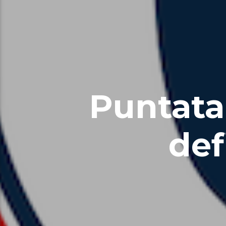
Puntata
def