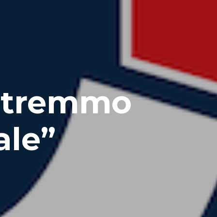
potremmo
ale”