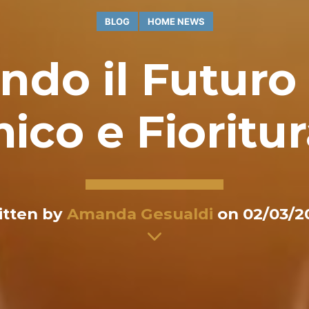
BLOG
HOME NEWS
ndo il Futuro
ico e Fioritu
itten by
Amanda Gesualdi
on 02/03/2