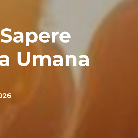
 Sapere
ra Umana
026