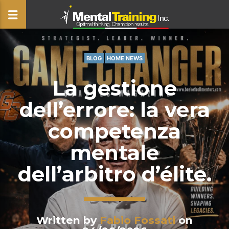
BLOG
HOME NEWS
CLOSE
La gestione
dell’errore: la vera
competenza
mentale
dell’arbitro d’élite.
Written by
Fabio Fossati
on