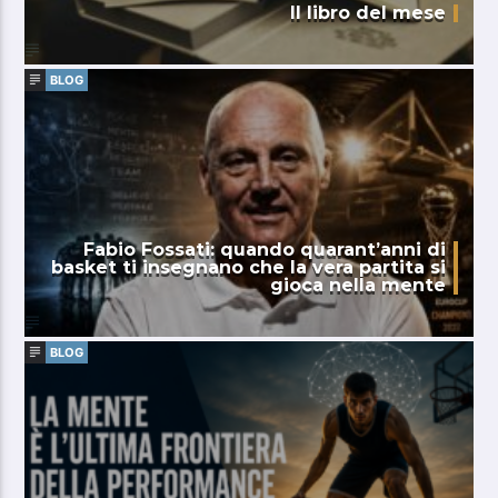
Il libro del mese
BLOG
Fabio Fossati: quando quarant’anni di
basket ti insegnano che la vera partita si
gioca nella mente
BLOG