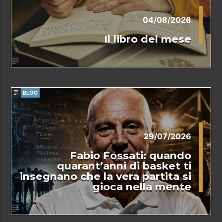
04/08/2026
Il libro del mese
BLOG
29/07/2026
Fabio Fossati: quando
quarant’anni di basket ti
insegnano che la vera partita si
gioca nella mente