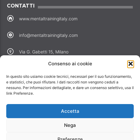
CONTATTI
www.mentaltrainingitaly.com
info@mentaltrainingitaly.com
Via G. Gabetti 15, Milano
Consenso ai cookie
COLLEGAMENTI
In questo sito usiamo cookie tecnici, necessari per il suo funzionamento,
Perché noi
e statistici, che puoi rifiutare. I dati raccolti non vengono ceduti a
nessuno. Per informazioni dettagliate, e dare un consenso selettivo, usa il
Offerte
link Preferenze.
Informativa privacy
Informativa cookie
Accetta
Contatti
Nega
Preferenze