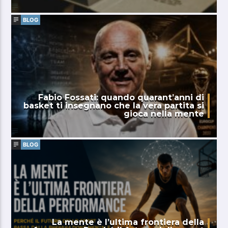
BLOG
Fabio Fossati: quando quarant’anni di
basket ti insegnano che la vera partita si
gioca nella mente
BLOG
La mente è l’ultima frontiera della