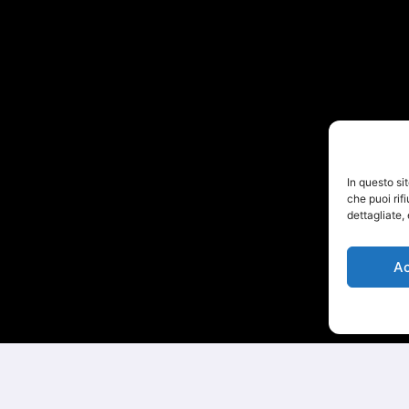
In questo si
che puoi rif
dettagliate,
A