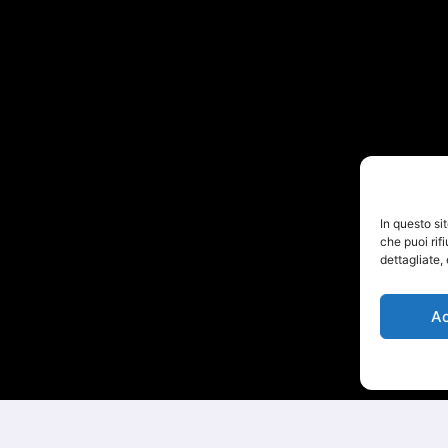
In questo si
che puoi rif
dettagliate,
A