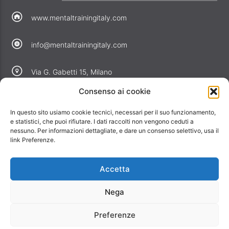
www.mentaltrainingitaly.com
info@mentaltrainingitaly.com
Via G. Gabetti 15, Milano
Consenso ai cookie
COLLEGAMENTI
In questo sito usiamo cookie tecnici, necessari per il suo funzionamento,
Perché noi
e statistici, che puoi rifiutare. I dati raccolti non vengono ceduti a
nessuno. Per informazioni dettagliate, e dare un consenso selettivo, usa il
Offerte
link Preferenze.
Informativa privacy
Informativa cookie
Accetta
Contatti
Nega
Preferenze