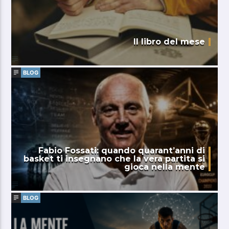
Il libro del mese
BLOG
Fabio Fossati: quando quarant’anni di
basket ti insegnano che la vera partita si
gioca nella mente
BLOG