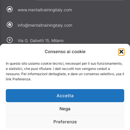
www.mentaltrainingitaly.com
info@mentaltrainingitaly.com
Via G. Gabetti 15, Milano
Consenso ai cookie
COLLEGAMENTI
In questo sito usiamo cookie tecnici, necessari per il suo funzionamento,
Perché noi
e statistici, che puoi rifiutare. I dati raccolti non vengono ceduti a
nessuno. Per informazioni dettagliate, e dare un consenso selettivo, usa il
Offerte
link Preferenze.
Informativa privacy
Informativa cookie
Accetta
Contatti
Nega
Preferenze