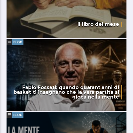
Il libro del mese
BLOG
Fabio Fossati: quando quarant’anni di
basket ti insegnano che la vera partita si
gioca nella mente
BLOG