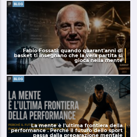
BLOG
Fabio Fossati: quando quarant’anni di
basket ti insegnano che la vera partita si
gioca nella mente
BLOG
La mente è l’ultima frontiera della
performance . Perché il futuro dello sport
passa dalla preparazione mentale