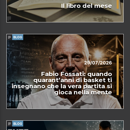
Il libro del mese
BLOG
29/07/2026
Fabio Fossati: quando
quarant’anni di basket ti
insegnano che la vera partita si
gioca nella mente
BLOG