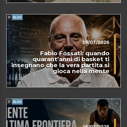
BLOG
29/07/2026
Fabio Fossati: quando
quarant’anni di basket ti
insegnano che la vera partita si
gioca nella mente
BLOG
16/07/2026