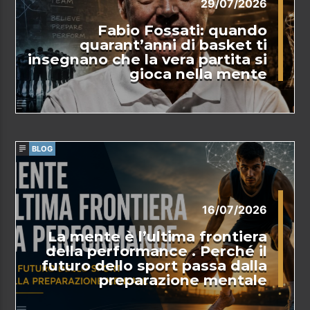
29/07/2026
Fabio Fossati: quando
quarant’anni di basket ti
insegnano che la vera partita si
gioca nella mente
BLOG
16/07/2026
La mente è l’ultima frontiera
della performance . Perché il
futuro dello sport passa dalla
preparazione mentale