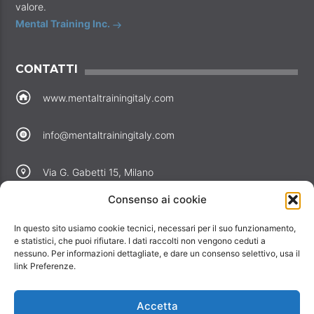
valore.
Mental Training Inc.
CONTATTI
www.mentaltrainingitaly.com
info@mentaltrainingitaly.com
Via G. Gabetti 15, Milano
Consenso ai cookie
COLLEGAMENTI
In questo sito usiamo cookie tecnici, necessari per il suo funzionamento,
Perché noi
e statistici, che puoi rifiutare. I dati raccolti non vengono ceduti a
nessuno. Per informazioni dettagliate, e dare un consenso selettivo, usa il
Offerte
link Preferenze.
Informativa privacy
Informativa cookie
Accetta
Contatti